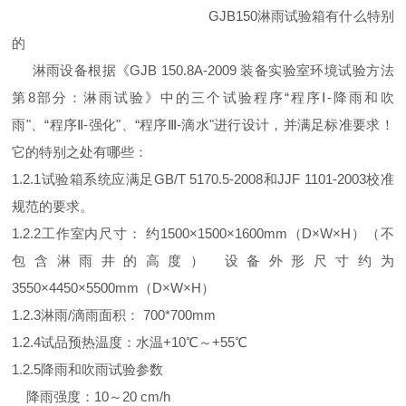
GJB150淋雨试验箱有什么特别
的
淋雨设备根据《GJB 150.8A-2009 装备实验室环境试验方法
第8部分：淋雨试验》中的三个试验程序“程序Ⅰ-降雨和吹
雨"、“程序Ⅱ-强化"、“程序Ⅲ-滴水"进行设计，并满足标准要求！
它的特别之处有哪些：
1.2.1试验箱系统应满足GB/T 5170.5-2008和JJF 1101-2003校准
规范的要求。
1.2.2工作室内尺寸： 约1500×1500×1600mm（D×W×H）（不
包含淋雨井的高度） 设备外形尺寸约为
3550×4450×5500mm（D×W×H）
1.2.3淋雨/滴雨面积： 700*700mm
1.2.4试品预热温度：水温+10℃～+55℃
1.2.5降雨和吹雨试验参数
降雨强度：10～20 cm/h