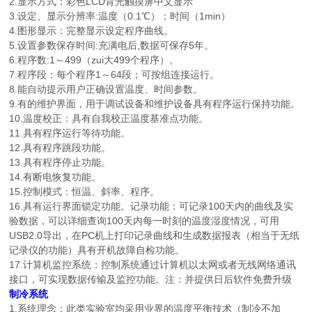
2.显示方式：彩色LCD背光触摸屏中文显示
3.设定、显示分辨率:温度（0.1℃）；时间（1min）
4.图形显示：完整显示设定程序曲线。
5.设置参数保存时间:充满电后,数据可保存5年。
6.程序数:1～499（zui大499个程序）。
7.程序段：每个程序1～64段；可按组连接运行。
8.能自动提示用户正确设置温度、时间参数。
9.有的维护界面，用于调试设备和维护设备具有程序运行保持功能。
10.温度校正：具有自我校正温度基准点功能。
11.具有程序运行等待功能。
12.具有程序跳段功能。
13.具有程序停止功能。
14.有断电恢复功能。
15.控制模式：恒温、斜率、程序。
16.具有运行界面锁定功能。记录功能：可记录100天内的曲线及实
验数据，可以详细查询100天内每一时刻的温度湿度情况，可用
USB2.0导出，在PC机上打印记录曲线和生成数据报表（相当于无纸
记录仪的功能）具有开机故障自检功能。
17.计算机监控系统：控制系统通过计算机以太网或者无线网络通讯
接口，可实现数据传输及监控功能。注：并提供日后软件免费升级
制冷系统
1.系统理念：此类实验室均采用业界的温度平衡技术（制冷不加