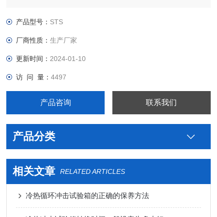
高，科学的空气流通设计，使室内温湿度均匀，避免任何死角；
完备的安全保护装置，避免了任何可能发生的安全隐患，保证设
产品型号：
STS
备的长期可靠性
厂商性质：
生产厂家
更新时间：
2024-01-10
访 问 量：
4497
产品咨询
联系我们
产品分类
相关文章
RELATED ARTICLES
冷热循环冲击试验箱的正确的保养方法