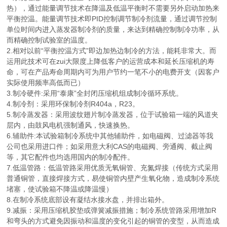
热），通过能量调节技术在降温及低温平衡时不需要另外启动加热来
平衡控温。能量调节技术即PID控制调节制冷剂流量，通过调节控制
单位时间内进入蒸发器制冷剂的质量，来达到精确控制制冷功率，从
而精确控制试验室的温度。
2.相对以前“平衡控温方式”即边加热边制冷的方法，能耗非常大。而
运用此技术可在zui大限度上降低客户的运营成本和延长压缩机的寿
命，可在产品寿命周期内可为用户节约一笔不小的电费开支（因客户
实际使用频率高低而已）
3.制冷硬件:采用“泰康”全封闭压缩机组成制冷循环系统。
4.制冷剂：采用环保制冷剂R404a，R23。
5.制冷蒸发器：采用波纹翅片制冷蒸发器，位于试验箱一端的风道夹
层内，由鼓风电机强制通风，快速换热。
6.辅助件:本试验箱制冷系统中其他辅助件，如电磁阀、过滤器等我
公司也采用进口件；如采用意大利CAS的电磁阀、旁通阀、截止阀
等，其它配件也均选用国内的制冷配件。
7.低温管路：低温管路采用优质无氧铜管、充氮焊接（传统方式采用
普通铜管，直接焊接方式，易使铜管内壁产生氧化物，造成制冷系统
堵塞，使试验箱不降温或降温慢）
8.在制冷系统底部设有凝结水接水盘，并排出箱外。
9.减振：采用压缩机胶垫或弹簧减振措施；制冷系统管路采用增加R
和弯头的方式避免因振动和温度的变化引起的铜管的变型，从而造成