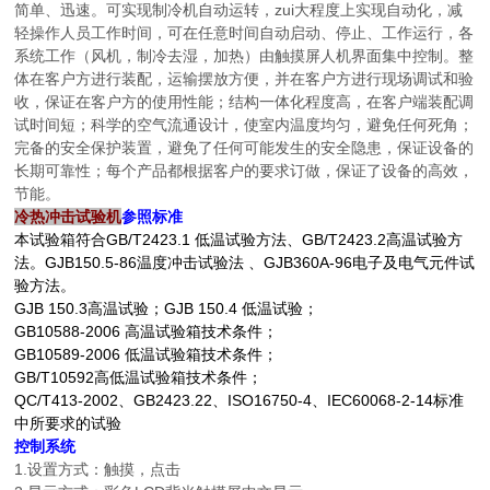
简单、迅速。可实现制冷机自动运转，zui大程度上实现自动化，减
轻操作人员工作时间，可在任意时间自动启动、停止、工作运行，各
系统工作（风机，制冷去湿，加热）由触摸屏人机界面集中控制。整
体在客户方进行装配，运输摆放方便，并在客户方进行现场调试和验
收，保证在客户方的使用性能；结构一体化程度高，在客户端装配调
试时间短；科学的空气流通设计，使室内温度均匀，避免任何死角；
完备的安全保护装置，避免了任何可能发生的安全隐患，保证设备的
长期可靠性；每个产品都根据客户的要求订做，保证了设备的高效，
节能。
冷热冲击试验机
参照标准
本试验箱符合GB/T2423.1 低温试验方法、GB/T2423.2高温试验方
法。GJB150.5-86温度冲击试验法 、GJB360A-96电子及电气元件试
验方法。
GJB 150.3高温试验；GJB 150.4 低温试验；
GB10588-2006 高温试验箱技术条件；
GB10589-2006 低温试验箱技术条件；
GB/T10592高低温试验箱技术条件；
QC/T413-2002、GB2423.22、ISO16750-4、IEC60068-2-14标准
中所要求的试验
控制系统
1.设置方式：触摸，点击