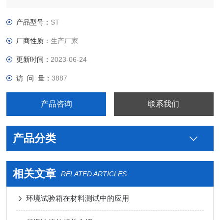
高，科学的空气流通设计，使室内温湿度均匀，避免任何死角；
完备的安全保护装置，避免了任何可能发生的安全隐患，保证设
产品型号：
ST
备的长期可靠性.
厂商性质：
生产厂家
更新时间：
2023-06-24
访 问 量：
3887
产品咨询
联系我们
产品分类
相关文章
RELATED ARTICLES
环境试验箱在材料测试中的应用