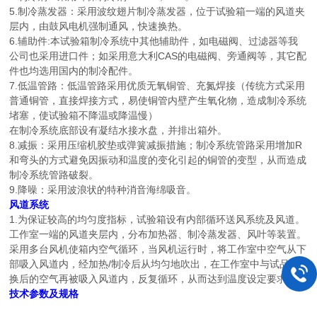
5.制冷蒸发器：采用波纹翅片制冷蒸发器，位于试验箱一端的风道夹
层内，由鼓风电机强制通风，快速换热。
6.辅助件:本试验箱制冷系统中其他辅助件，如电磁阀、过滤器等我
公司也采用进口件；如采用意大利CAS的电磁阀、旁通阀等，其它配
件也均选用国内的制冷配件。
7.低温管路：低温管路采用优质无氧铜管、充氮焊接（传统方式采用
普通铜管，直接焊接方式，易使铜管内壁产生氧化物，造成制冷系统
堵塞，使试验箱不降温或降温慢）
在制冷系统底部设有凝结水接水盘，并排出箱外。
8.减振：采用压缩机胶垫或弹簧减振措施；制冷系统管路采用增加R
和弯头的方式避免因振动和温度的变化引起的铜管的变型，从而造成
制冷系统管路破裂。
9.降噪：采用波浪状的特种消音海绵吸音。
风道系统
1.为保证较高的均匀度指标，试验箱设有内部循环送风系统及风道。
工作室一端的风道夹层内，分布加热器、制冷蒸发器、风叶等装置。
采用多台风机使箱内空气循环，当风机运行时，将工作室中空气从下
部吸入风道内，经加热/制冷后从均匀地吹出，在工作室中与试品交
换后的空气再被吸入风道内，反复循环，从而达到温度设定要求。
技术参数及规格