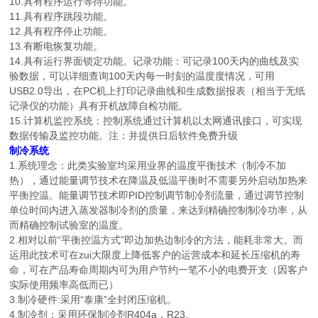
10.具有程序运行等待功能。
11.具有程序跳段功能。
12.具有程序停止功能。
13.有断电恢复功能。
14.具有运行界面锁定功能。记录功能：可记录100天内的曲线及实
验数据，可以详细查询100天内每一时刻的温度度情况，可用
USB2.0导出，在PC机上打印记录曲线和生成数据报表（相当于无纸
记录仪的功能）具有开机故障自检功能。
15.计算机监控系统：控制系统通过计算机以太网通讯接口，可实现
数据传输及监控功能。注：并提供日后软件免费升级
制冷系统
1.系统理念：此类实验室均采用业界的温度平衡技术（制冷不加
热），通过能量调节技术在降温及低温平衡时不需要另外启动加热来
平衡控温。能量调节技术即PID控制调节制冷剂流量，通过调节控制
单位时间内进入蒸发器制冷剂的质量，来达到精确控制制冷功率，从
而精确控制试验室的温度。
2.相对以前“平衡控温方式”即边加热边制冷的方法，能耗非常大。而
运用此技术可在zui大限度上降低客户的运营成本和延长压缩机的寿
命，可在产品寿命周期内可为用户节约一笔不小的电费开支（因客户
实际使用频率高低而已）
3.制冷硬件:采用“泰康”全封闭压缩机。
4.制冷剂：采用环保制冷剂R404a，R23。