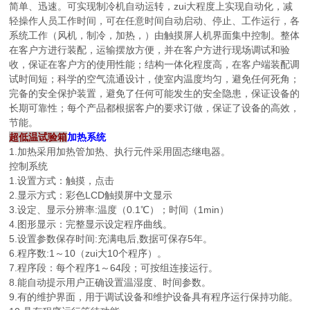
简单、迅速。可实现制冷机自动运转，zui大程度上实现自动化，减
轻操作人员工作时间，可在任意时间自动启动、停止、工作运行，各
系统工作（风机，制冷，加热，）由触摸屏人机界面集中控制。整体
在客户方进行装配，运输摆放方便，并在客户方进行现场调试和验
收，保证在客户方的使用性能；结构一体化程度高，在客户端装配调
试时间短；科学的空气流通设计，使室内温度均匀，避免任何死角；
完备的安全保护装置，避免了任何可能发生的安全隐患，保证设备的
长期可靠性；每个产品都根据客户的要求订做，保证了设备的高效，
节能。
超低温试验箱
加热系统
1.加热采用加热管加热、执行元件采用固态继电器。
控制系统
1.设置方式：触摸，点击
2.显示方式：彩色LCD触摸屏中文显示
3.设定、显示分辨率:温度（0.1℃）；时间（1min）
4.图形显示：完整显示设定程序曲线。
5.设置参数保存时间:充满电后,数据可保存5年。
6.程序数:1～10（zui大10个程序）。
7.程序段：每个程序1～64段；可按组连接运行。
8.能自动提示用户正确设置温湿度、时间参数。
9.有的维护界面，用于调试设备和维护设备具有程序运行保持功能。