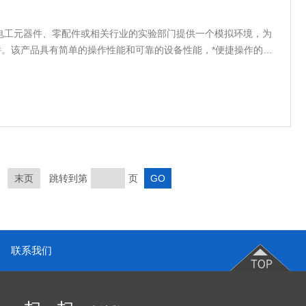
电工元器件、零配件或相关行业的实验部门提供一个模拟环境，为
件。该产品具有简单的操作性能和可靠的设备性能，*便捷操作的计
通设计，使室内温湿度均匀，避免任何死角；完备的安全保护装
备的长期可靠性.
末页
跳转到第
页
联系我们