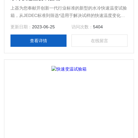
上器为您奉献开创新一代行业标准的新型的水冷快速温变试验
箱，从JEDEC标准到筛选*适用于解决试样的快速温度变化问
题的快速温变（湿热）的试验箱。为了保持固定的试样温度变
更新日期：
2023-06-25
访问次数：
5404
化率，我们用了以试验温度控制、快速温度变化以及斜度控制
等一系列新技术
查看详情
在线留言